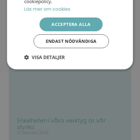
cookiepolicy.
Läs mer om cookies
ACCEPTERA ALLA
ENDAST NÖDVÄNDIGA
VISA DETALJER
Strikt
Prestanda
Inriktning
nödvändigt
Funktioner
Oklassificerade
Enkelheten i våra verktyg är vår
styrka
27 februari, 2026