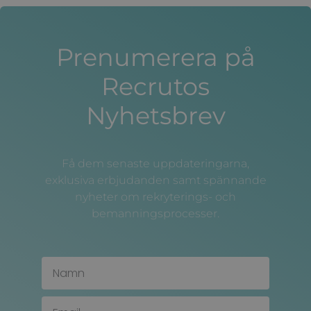
Prenumerera på
Recrutos
Nyhetsbrev
Få dem senaste uppdateringarna,
exklusiva erbjudanden samt spännande
nyheter om rekryterings- och
bemanningsprocesser.