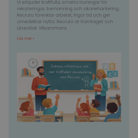
Vi erbjuder kraftfulla, smarta lösningar för
Strikt nödvändigt
Prestanda
Inriktning
rekryteringar, bemanning och vikariehantering.
Funktioner
Oklassificerade
Recruto förenklar arbetet, frigör tid och ger
omedelbar nytta. Recruto är framtaget och
Strikt nödvändiga kakor tillåter
utvecklat tillsammans
kärnwebbplatsfunktioner som användarinloggning
och kontohantering. Webbplatsen kan inte
användas ordentligt utan strikt nödvändiga cookies.
Läs mer »
Namn
Leverantör / Domän
Utgång
li_gc
6
LinkedIn
månader
Corporation
.linkedin.com
PHPSESSID
Session
PHP.net
www.recruto.se
Google