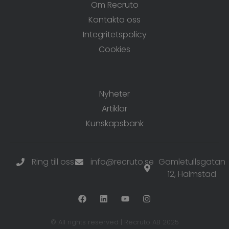
Om Recruto
Kontakta oss
Integritetspolicy
Cookies
Resurser
Nyheter
Artiklar
Kunskapsbank
Ring till oss
info@recruto.se
Gamletullsgatan
12
, Halmstad
© All rights reserved | Recruto AB 2025