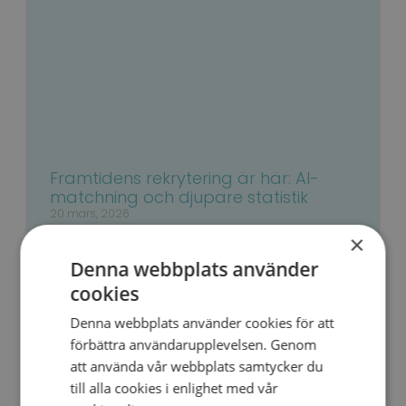
Framtidens rekrytering är här: AI-
matchning och djupare statistik
20 mars, 2026
×
Vi jobbar långsiktigt och hängivet med att
utveckla ny funktionalitet i våra verktyg. Vår
Denna webbplats använder
målsättning är att skapa maximal nytta för er
cookies
SWEDISH
– våra kunder.
Denna webbplats använder cookies för att
ENGLISH
Läs mer »
förbättra användarupplevelsen. Genom
att använda vår webbplats samtycker du
till alla cookies i enlighet med vår