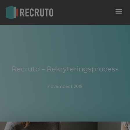
Recruto – Rekryteringsprocess
november 1, 2018