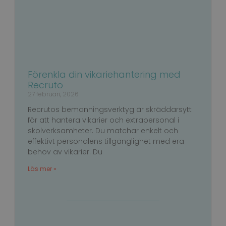
Integritetspolicy
PHPSESSID
Session
PHP.net
support.recruto.se
Förenkla din vikariehantering med
Recruto
27 februari, 2026
Recrutos bemanningsverktyg är skräddarsytt
för att hantera vikarier och extrapersonal i
skolverksamheter. Du matchar enkelt och
effektivt personalens tillgänglighet med era
behov av vikarier. Du
Läs mer »
_GRECAPTCHA
6
Google LLC
månader
www.google.com