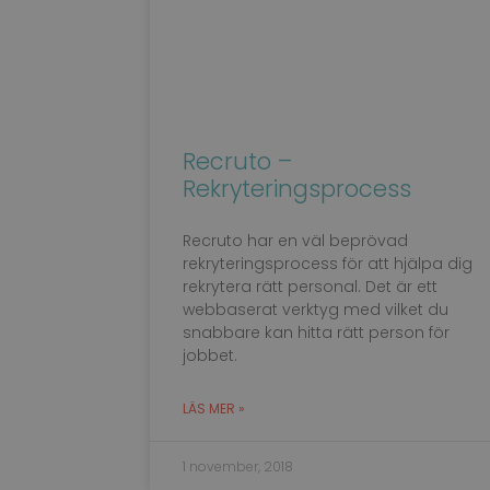
__cf_bm
CookieScriptConse
Recruto –
ClientId
Rekryteringsprocess
Recruto har en väl beprövad
OIDC
rekryteringsprocess för att hjälpa dig
rekrytera rätt personal. Det är ett
webbaserat verktyg med vilket du
snabbare kan hitta rätt person för
Namn
Leverant
jobbet.
Namn
/ Domän
Namn
CrossDomainCookie
Namn
_cfuvid
.vimeo.c
LÄS MER »
wpcf7_guest_user_i
_ga
VISITOR_INFO1_LIV
__Secure-ROLLOU
1 november, 2018
authelia_session