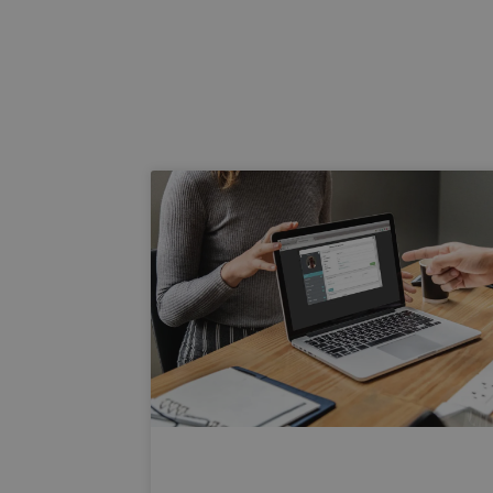
PHPSESSID
Go
PHPSESSID
_GRECAPTCHA
VISITOR_PRIVACY_
MS0