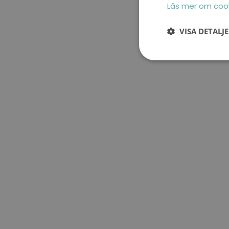
Läs mer om coo
VISA DETALJ
Strikt
nödvändigt
Strikt nödvändiga ka
användas ordentligt 
Namn
li_gc