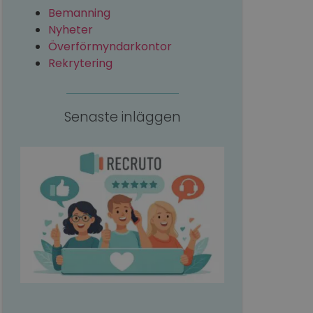
 mellan människor
Bemanning
ebbplatsen för att
ngen av deras
Nyheter
Överförmyndarkontor
ipt.com-tjänsten
ör besökarens
Rekrytering
e-Script.com
 unika användare
t genererat nummer
Senaste inläggen
ör att förbättra
optimera
nalitet.
thålla en säker
 interaktion med
ingsprocesser.
Beskrivning
optimera
h tillhandahålla
ics - vilket är en
ålla reda på
enna cookie används
inbäddade i
mpmässigt genererat
bbplatsbesökaren
gan på en webbplats
v Youtube-
jdata för