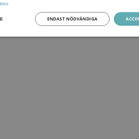
kies
ER
ENDAST NÖDVÄNDIGA
ACCE
Prestanda
Inriktning
Funktioner
Strikt nödvändigt
Prestanda
Inriktning
Funktioner
Oklassificerade
kor tillåter kärnwebbplatsfunktioner som användarinloggning och kontohantering. We
utan strikt nödvändiga cookies.
Leverantör / Domän
Utgång
Beskrivning
6
Används för att lagra gästens samtyc
LinkedIn
månader
av kakor för icke-väsentliga ändamå
Corporation
.linkedin.com