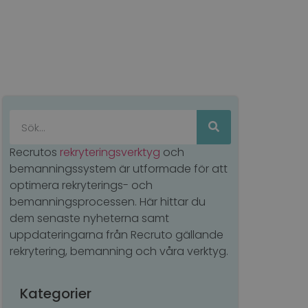
baserat på PHP-
ierare som används
ändarsessioner. Det
rat nummer, hur det
platsen, men ett
ggad status för en
baserat på PHP-
ierare som används
ändarsessioner. Det
rat nummer, hur det
platsen, men ett
ggad status för en
Recrutos
rekryteringsverktyg
och
vändig cookie
bemanningssystem är utformade för att
tt tillhandahålla
optimera rekryterings- och
 användarens
bemanningsprocessen. Här hittar du
 interaktion med
dem senaste nyheterna samt
fter om besökarens
och inställningar,
uppdateringarna från Recruto gällande
ser hedras i framtida
rekrytering, bemanning och våra verktyg.
Kategorier