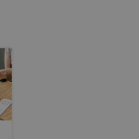
Session
Cookie genererad av applikationer 
PHP.net
språket. Detta är en allmänt identif
www.recruto.se
för att underhålla variabler för anv
är normalt ett slumpmässigt genere
används kan vara specifikt för webb
bra exempel är att bibehålla en inlo
användare mellan sidorna.
ogle Integritetspolicy
Session
Cookie genererad av applikationer 
PHP.net
språket. Detta är en allmänt identif
support.recruto.se
för att underhålla variabler för anv
är normalt ett slumpmässigt genere
används kan vara specifikt för webb
bra exempel är att bibehålla en inlo
användare mellan sidorna.
6
Google reCAPTCHA ställer in en nöd
Google LLC
månader
(_GRECAPTCHA) när den körs i syfte a
www.google.com
riskanalysen.
METADATA
6
Denna cookie används för att lagra
YouTube
månader
samtycke och sekretessval för deras
.youtube.com
webbplatsen. Den registrerar uppgi
samtycke om olika sekretesspolicyer 
vilket säkerställer att deras preferen
sessioner.
30
Identifierar en specifik session.
Microsoft
minuter
Corporation
.microsoft.com