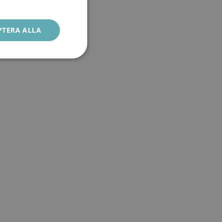
PTERA ALLA
Oklassificerade
bbplatsen kan inte
ke till användning
l