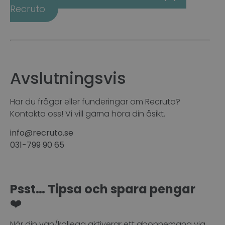
Recruto
Avslutningsvis
Har du frågor eller funderingar om Recruto?
Kontakta oss! Vi vill gärna höra din åsikt.
info@recruto.se
031-799 90 65
Psst… Tipsa och spara pengar
❤️
När din vän/kollega aktiverar ett abonnemang via