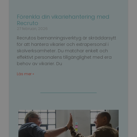
Förenkla din vikariehantering med
Recruto
27 februari, 2026
Recrutos bemanningsverktyg är skräddarsytt
för att hantera vikarier och extrapersonal i
skolverksamheter. Du matchar enkelt och
effektivt personalens tillgänglighet med era
behov av vikarier. Du
_GRECAPTCHA
6
Google LLC
Läs mer »
månader
www.google.com
VISITOR_PRIVACY_METADATA
6
YouTube
månader
.youtube.com