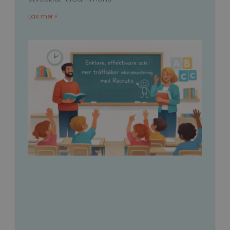
användas ordentligt utan strikt nödvändiga cookies.
Läs mer »
Namn
Leverantör / Domän
Utgång
li_gc
6
LinkedIn
månader
Corporation
.linkedin.com
PHPSESSID
Session
PHP.net
www.recruto.se
Google
Integritetspolicy
PHPSESSID
Session
PHP.net
support.recruto.se