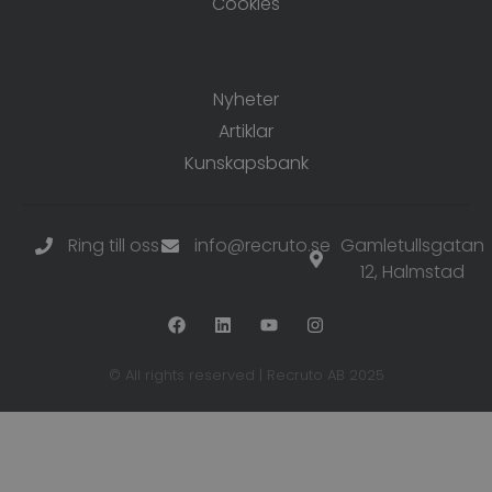
Cookies
Resurser
Nyheter
Artiklar
Kunskapsbank
Ring till oss
info@recruto.se
Gamletullsgatan
12
, Halmstad
© All rights reserved | Recruto AB 2025