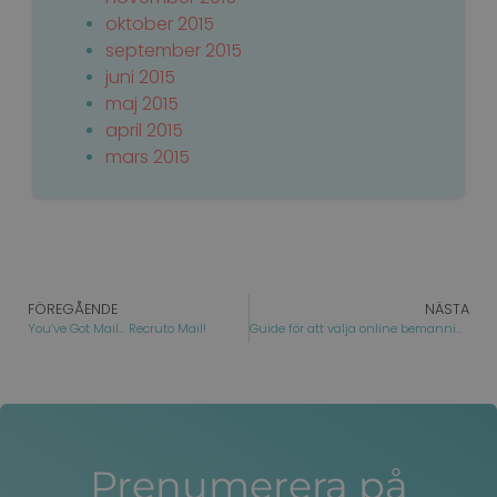
medi
oktober 2015
uid
bot.zmashsolutions.com
1 år 1
Denn
september 2015
månad
tillh
till
juni 2015
anvä
data
maj 2015
webb
april 2015
kan s
part
mars 2015
rapp
FÖREGÅENDE
NÄSTA
You’ve Got Mail… Recruto Mail!
Guide för att välja online bemanningsystem
Prenumerera på