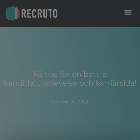
Få tips för en bättre
kandidatupplevelse och karriärsida!
februari 24, 2023