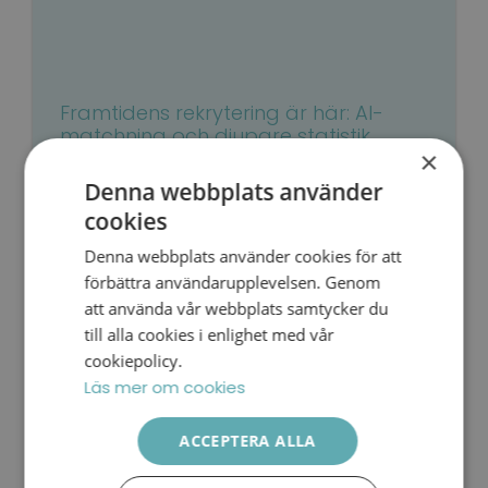
Framtidens rekrytering är här: AI-
matchning och djupare statistik
×
20 mars, 2026
Denna webbplats använder
Vi jobbar långsiktigt och hängivet med att
utveckla ny funktionalitet i våra verktyg. Vår
cookies
SWEDISH
målsättning är att skapa maximal nytta för er
Denna webbplats använder cookies för att
– våra kunder.
ENGLISH
förbättra användarupplevelsen. Genom
Läs mer »
att använda vår webbplats samtycker du
till alla cookies i enlighet med vår
cookiepolicy.
Läs mer om cookies
ACCEPTERA ALLA