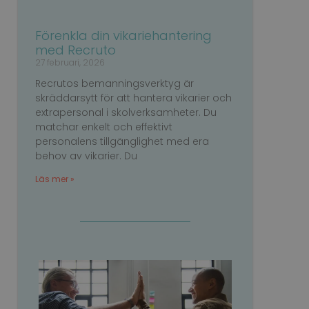
 mellan människor
ebbplatsen för att
ngen av deras
Förenkla din vikariehantering
med Recruto
ipt.com-tjänsten
ör besökarens
27 februari, 2026
e-Script.com
Recrutos bemanningsverktyg är
skräddarsytt för att hantera vikarier och
 unika användare
t genererat nummer
extrapersonal i skolverksamheter. Du
ör att förbättra
matchar enkelt och effektivt
optimera
nalitet.
personalens tillgänglighet med era
behov av vikarier. Du
thålla en säker
 interaktion med
ingsprocesser.
Läs mer »
Beskrivning
optimera
h tillhandahålla
ics - vilket är en
ålla reda på
enna cookie används
inbäddade i
mpmässigt genererat
bbplatsbesökaren
gan på en webbplats
v Youtube-
jdata för