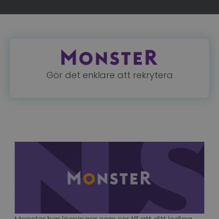
Strikt nödvändigt
Prestanda
Inriktning
Funktioner
Oklassificerade
Gör det enklare att rekrytera
Strikt nödvändiga kakor tillåter
kärnwebbplatsfunktioner som användarinloggning
och kontohantering. Webbplatsen kan inte
användas ordentligt utan strikt nödvändiga cookies.
Namn
Leverantör / Domän
Utgång
li_gc
6
LinkedIn
månader
Corporation
.linkedin.com
PHPSESSID
Session
PHP.net
www.recruto.se