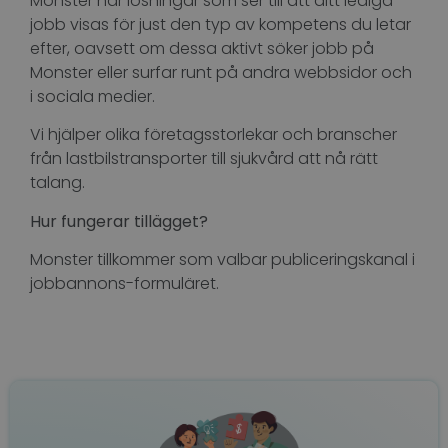
Monster har lösningar som ser till att ditt lediga
jobb visas för just den typ av kompetens du letar
efter, oavsett om dessa aktivt söker jobb på
Monster eller surfar runt på andra webbsidor och
Google
i sociala medier.
Integritetspolicy
Vi hjälper olika företagsstorlekar och branscher
från lastbilstransporter till sjukvård att nå rätt
PHPSESSID
Session
PHP.net
talang.
support.recruto.se
Hur fungerar tillägget?
Monster tillkommer som valbar publiceringskanal i
jobbannons-formuläret.
_GRECAPTCHA
6
Google LLC