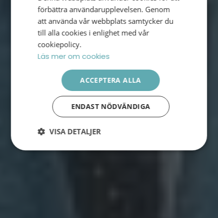
förbättra användarupplevelsen. Genom
att använda vår webbplats samtycker du
till alla cookies i enlighet med vår
cookiepolicy.
Läs mer om cookies
ACCEPTERA ALLA
ENDAST NÖDVÄNDIGA
VISA DETALJER
Strikt
Prestanda
Inriktning
nödvändigt
Funktioner
Oklassificerade