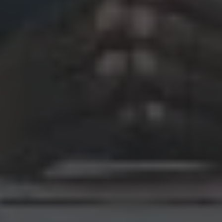
Google
Integritetspolicy
PHPSESSID
Session
PHP.net
support.recruto.se
_GRECAPTCHA
6
Google LLC