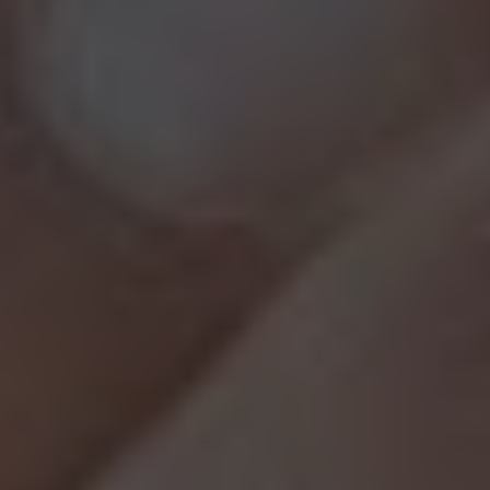
CookieScriptConsent
1 år 1
CookieScript
månad
.recruto.se
ClientId
outlook.office365.com
1 år
OIDC
outlook.office365.com
6
månader
1 dag