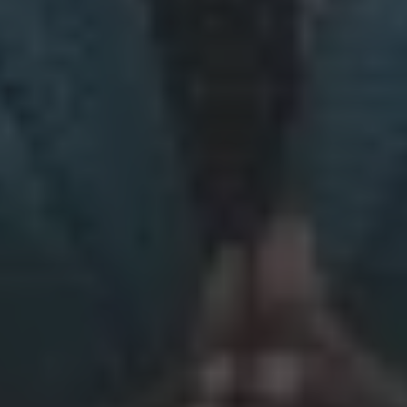
Strikt nödvändigt
Prestanda
Inriktning
Funktioner
Oklassificerade
Strikt nödvändiga kakor tillåter
kärnwebbplatsfunktioner som användarinloggning
och kontohantering. Webbplatsen kan inte
användas ordentligt utan strikt nödvändiga cookies.
Namn
Leverantör / Domän
Utgång
li_gc
6
LinkedIn
månader
Corporation
.linkedin.com
PHPSESSID
Session
PHP.net
www.recruto.se