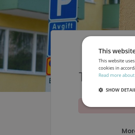
This websit
This website uses
cookies in accord
Tandsköt
Read more about
SHOW DETAI
Strictly
necessary
Mor