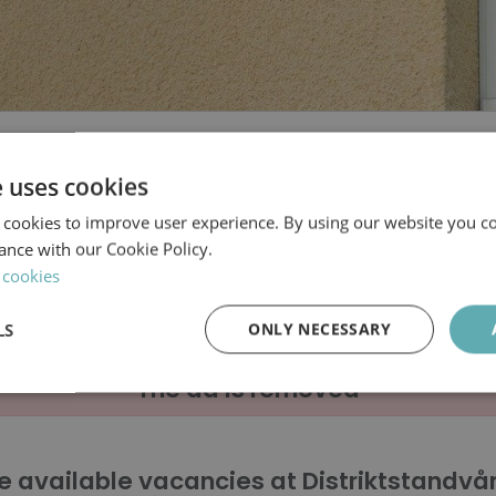
Distriktstandvården
e uses cookies
Sverige AB
 cookies to improve user experience. By using our website you co
ance with our Cookie Policy.
erska till vårt pedod
 cookies
LS
ONLY NECESSARY
The ad is removed
Performance
Targeting
Functionality
e available vacancies at Distriktstandvå