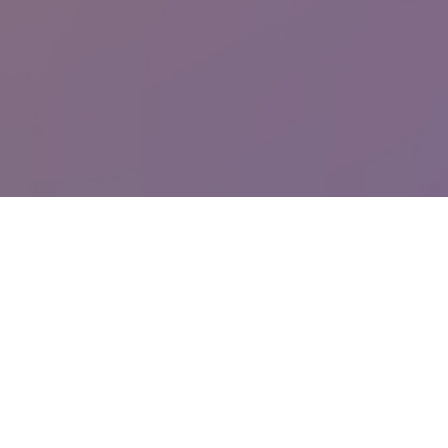
Monument Assistans
Här registrerar du din spontanansökan eller ansökan till specifik
platsannons för Monument Assistans.