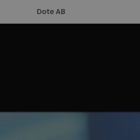
Dote AB