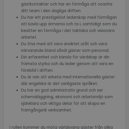
gästkontakter och har en förmåga att coacha
ditt team i den dagliga driften.
Du har ett prestigelöst ledarskap med förmågan
att kavla upp ärmarna och ta i, samtidigt som du
besitter en förmåga i det taktiska och visionära
arbetet.
Du trivs med att vara ansiktet utåt och vara
närvarande bland såväl gäster som personal.
Din erfarenhet och känsla för värdskap är din
främsta styrka och du leder genom att vara en
_GRECAPTCHA
6 months
Google LLC
förebild i driften.
www.google.com
Du är van att arbeta med internationella gäster
där engelska är det vanligaste språket.
Du har en god administrativ grund och ser
schemaläggning, ekonomi och arbetsmiljö som
VISITOR_PRIVACY_METADATA
6 months
YouTube
.youtube.com
självklara och viktiga delar för att skapa en
framgångsrik verksamhet.
I rollen kommer du möta världsvana gäster från olika