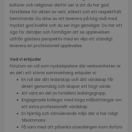
kulturer och religioner därför ser vi att du har god
förståelse för vikten av vett, etikett och ett respektfullt
bemötande. Du drivs av att leverera på hög nivå med
mycket god kvalité och du ser inga genvägar. Du har ett
MS0
30
Microsoft
öga för detaljer och förmågan att se upplevelsen
minutes
Corporation
utifrån gästens perspektiv med en vilja att ständigt
.microsoft.com
leverera en professionell upplevelse.
__cf_bm
30
Cloudflare Inc.
minutes
.vimeo.com
Vad vi erbjuder
Förutom en roll som nyckelspelare där verksamheten är
en del i ett större sammanhang erbjuder vi:
En roll där ditt ledarskap och ditt värdskap får
CookieScriptConsent
1 year 1
CookieScript
direkt genomslag och skapar ett högt värde.
month
.recruto.se
Att vara en del av hotellets ledningsgrupp.
Engagerade kollegor med höga målsättningar om
ett extra professionellt värdskap.
En hjärtlig och stimulerande miljö där vi har roligt
tillsammans.
ClientId
outlook.office365.com
1 year
Få vara med att påverka utvecklingen inom Bofors