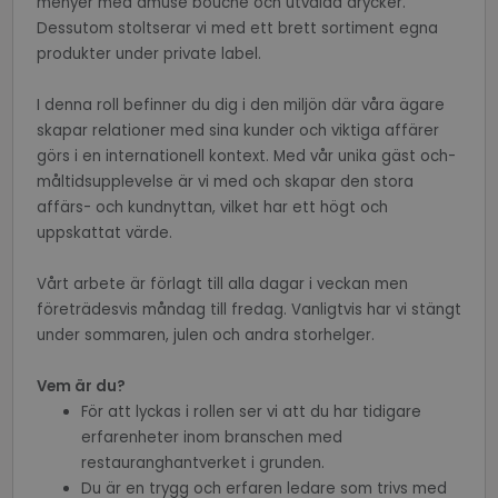
menyer med amuse bouché och utvalda drycker.
without strictly necessary cookies.
Dessutom stoltserar vi med ett brett sortiment egna
Name
Provider / Domain
Expiratio
produkter under private label.
li_gc
6 months
LinkedIn
Corporation
I denna roll befinner du dig i den miljön där våra ägare
.linkedin.com
skapar relationer med sina kunder och viktiga affärer
görs i en internationell kontext. Med vår unika gäst och-
PHPSESSID
Session
PHP.net
måltidsupplevelse är vi med och skapar den stora
www.recruto.se
affärs- och kundnyttan, vilket har ett högt och
uppskattat värde.
Vårt arbete är förlagt till alla dagar i veckan men
företrädesvis måndag till fredag. Vanligtvis har vi stängt
under sommaren, julen och andra storhelger.
Google
Privacy Policy
Vem är du?
För att lyckas i rollen ser vi att du har tidigare
erfarenheter inom branschen med
restauranghantverket i grunden.
PHPSESSID
Session
PHP.net
support.recruto.se
Du är en trygg och erfaren ledare som trivs med