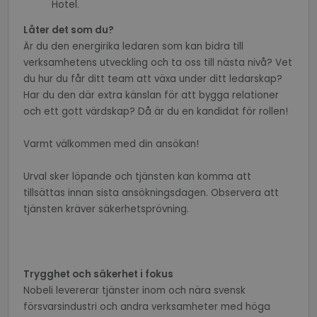
Hotel.
Låter det som du?
Är du den energirika ledaren som kan bidra till
verksamhetens utveckling och ta oss till nästa nivå? Vet
du hur du får ditt team att växa under ditt ledarskap?
Har du den där extra känslan för att bygga relationer
och ett gott värdskap? Då är du en kandidat för rollen!
OIDC
outlook.office365.com
6 months
1 day
Varmt välkommen med din ansökan!
Urval sker löpande och tjänsten kan komma att
tillsättas innan sista ansökningsdagen. Observera att
tjänsten kräver säkerhetsprövning.
Name
Provider /
Provider /
Provider / Domain
E
Name
Name
Expiration
Expiration
Description
Description
Domain
Domain
Trygghet och säkerhet i fokus
CrossDomainCookieScriptConsent_199
.crossdomain.cookie-
Name
Provider / Domain
Expiration
Des
Nobeli levererar tjänster inom och nära svensk
script.com
_ga
_cfuvid
.vimeo.com
Session
1 year 1
Denna cookie
Detta cookie-namn
Google
month
används för att spåra
associerat med Go
VISITOR_INFO1_LIVE
LLC
6 months
Den
Google LLC
försvarsindustri och andra verksamheter med höga
wpcf7_guest_user_id
support.recruto.se
användare över
Universal Analytics 
.recruto.se
You
.youtube.com