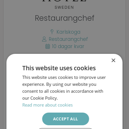
Restaurangchef
Karlskoga
Restaurangchef
10 dagar kvar
×
Ansök här
This website uses cookies
This website uses cookies to improve user
SWEDISH
experience. By using our website you
Vill du vara med att skapa värdskap i världsklass? Som
ENGLISH
consent to all cookies in accordance with
Restaurangchef på Bofors Hotel kan du vara det. Här
our Cookie Policy.
får du en viktig roll i att skapa en unik gäst och -
Read more about cookies
måltidsupplevelse för våra gäster, som ofta besöker
oss i samband med affärsmöten eller andra
ACCEPT ALL
evenemang där den höga nivån på måltiden är en del
av en lyckad upplevelse.