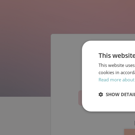
This websit
This website uses
cookies in accord
Read more about
SHOW DETAI
Sorry, th
Strictly
necessary