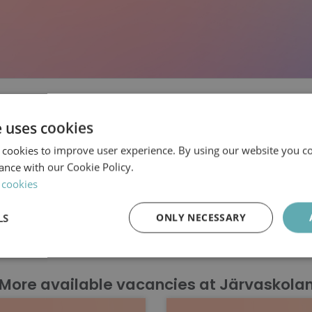
Järvaskolan
e uses cookies
Lärare i Musik
 cookies to improve user experience. By using our website you co
ance with our Cookie Policy.
 cookies
LS
ONLY NECESSARY
e closing date for applications has alre
Performance
Targeting
Functionality
More available vacancies at Järvaskola