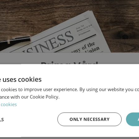
Prima Vård
e uses cookies
r Lönespecialist med
 cookies to improve user experience. By using our website you co
ance with our Cookie Policy.
p till Prima Vård, ba
 cookies
kvinna
LS
ONLY NECESSARY
Performance
Targeting
Functionality