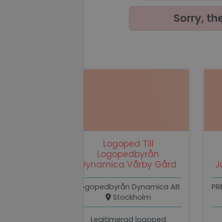
necessary
Sorry, th
Strictly necessary c
used properly without
Name
li_gc
Logoped Till
Logopedbyrån
PHPSESSID
Dynamica Vårby Gård
J
Logopedbyrån Dynamica AB
Stockholm
PHPSESSID
Legitimerad logoped