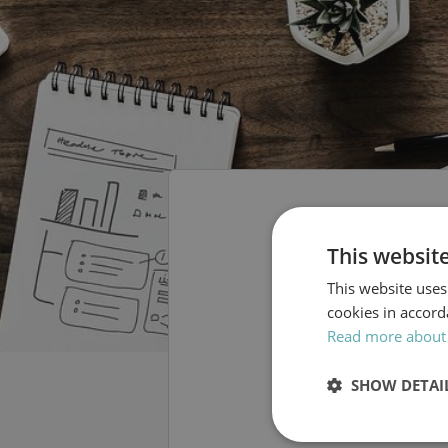
This websit
Senio
This website uses
cookies in accord
kunska
Read more about
SHOW DETAI
Strictly